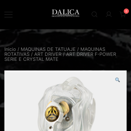
Saltar
al
contenido
0
Inicio
/
MAQUINAS DE TATUAJE
/
MAQUINAS
ROTATIVAS
/
ART DRIVER
/ ART DRIVER F-POWER
SERIE E CRYSTAL MATE