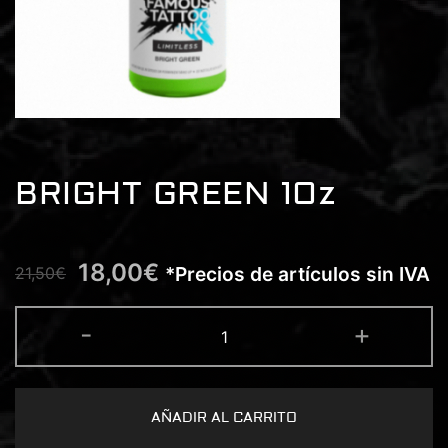
BRIGHT GREEN 1Oz
18,00
€
*Precios de artículos sin IVA
21,50
€
BRIGHT
-
+
GREEN
1Oz
cantidad
AÑADIR AL CARRITO