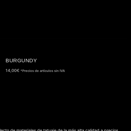
BURGUNDY
14,00
€
*Precios de artículos sin IVA
lecto de materiales de tatuaje de la más alta calidad a precios