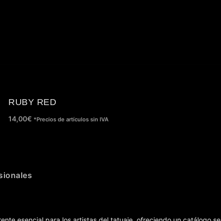
RUBY RED
14,00
€
*Precios de artículos sin IVA
sionales
ente esencial para los artistas del tatuaje, ofreciendo un catálogo se