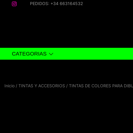
Saltar
PEDIDOS: +34 663164532
al
contenido
CATEGORIAS
Inicio
/
TINTAS Y ACCESORIOS
/
TINTAS DE COLORES PARA DIB