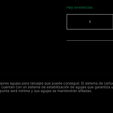
Hay existencias
KWADRON
CARTUCHO
15
MAGNUM
0.30
cantidad
ores agujas para tatuajes que puede conseguir. El sistema de cartuch
 cuentan con un sistema de estabilización de agujas que garantiza 
la punta será mínima y sus agujas se mantendrán afiladas.