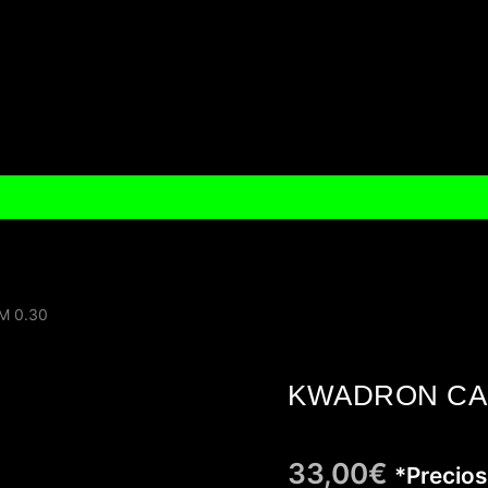
M 0.30
KWADRON CA
33,00
€
*Precios