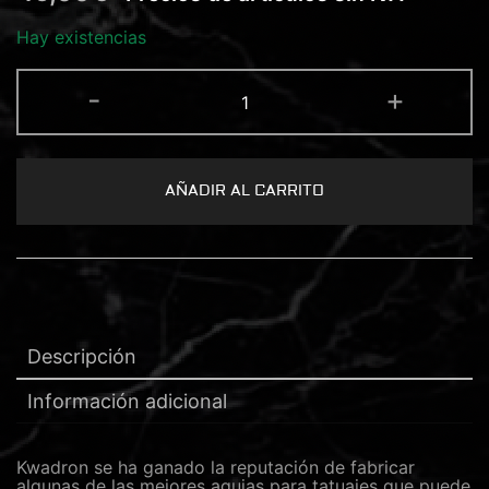
Hay existencias
KWADRON
-
+
CARTUCHO
19
MAGNUM
0.30
cantidad
AÑADIR AL CARRITO
Descripción
Información adicional
Kwadron se ha ganado la reputación de fabricar
algunas de las mejores agujas para tatuajes que puede