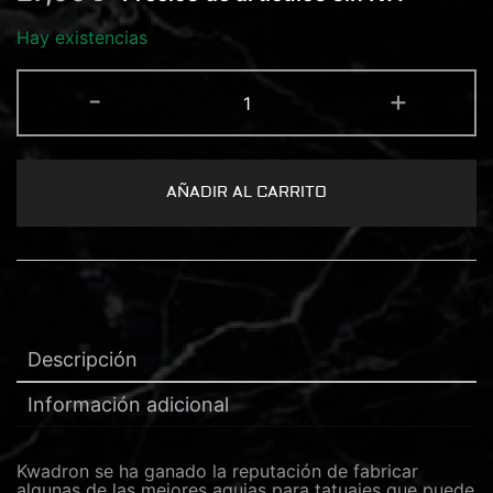
Hay existencias
KWADRON
-
+
CARTUCHO
7
MAGNUM
0.35
cantidad
AÑADIR AL CARRITO
Descripción
Información adicional
Kwadron se ha ganado la reputación de fabricar
algunas de las mejores agujas para tatuajes que puede