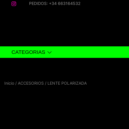
Saltar
PEDIDOS: +34 663164532
al
contenido
CATEGORIAS
Inicio
/
ACCESORIOS
/ LENTE POLARIZADA