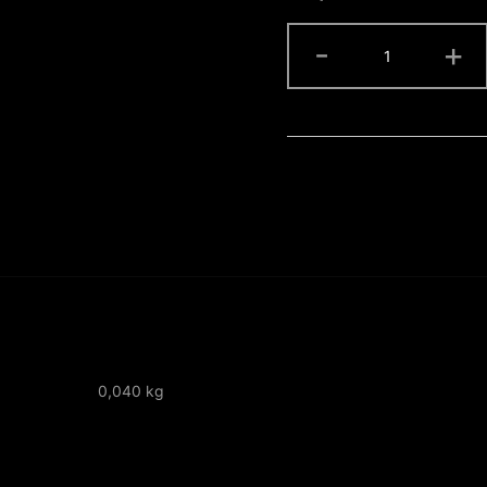
LENTE
-
+
POLARIZADA
cantidad
0,040 kg