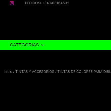
Saltar
PEDIDOS: +34 663164532
al
contenido
CATEGORIAS
Inicio
/
TINTAS Y ACCESORIOS
/
TINTAS DE COLORES PARA DIB