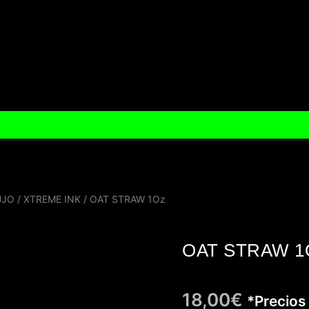
UJO
/
XTREME INK
/ OAT STRAW 1Oz
OAT STRAW 1
18,00
€
*Precios 