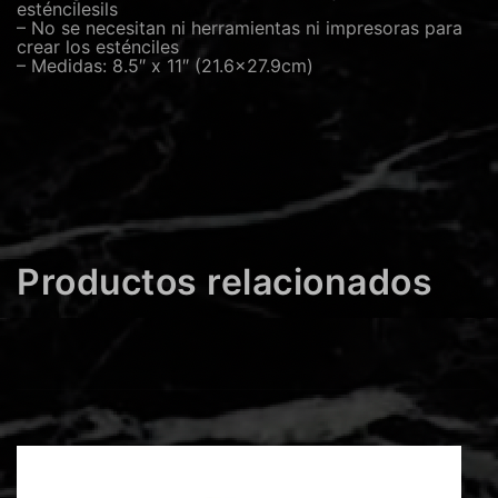
esténcilesils
– No se necesitan ni herramientas ni impresoras para
crear los esténciles
– Medidas: 8.5″ x 11″ (21.6×27.9cm)
Productos relacionados