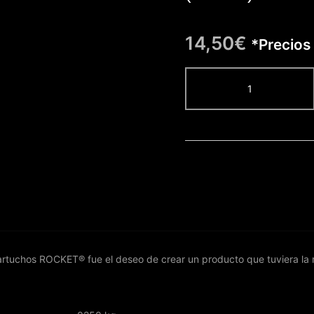
14,50
€
*Precios 
ROCKET®
CARTUCHO
11
MAGNUM
CURVA
0.30
(10
uds)
cantidad
 cartuchos ROCKET® fue el deseo de crear un producto que tuviera la