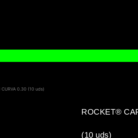
URVA 0.30 (10 uds)
ROCKET® CAR
(10 uds)