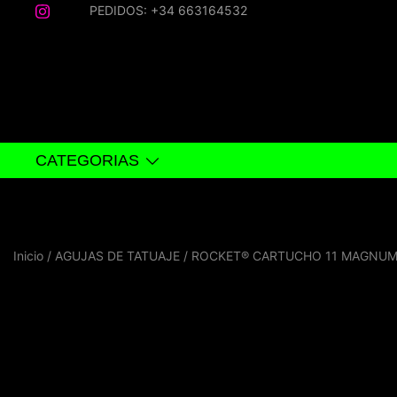
Saltar
PEDIDOS: +34 663164532
al
contenido
CATEGORIAS
Inicio
/
AGUJAS DE TATUAJE
/ ROCKET® CARTUCHO 11 MAGNUM C