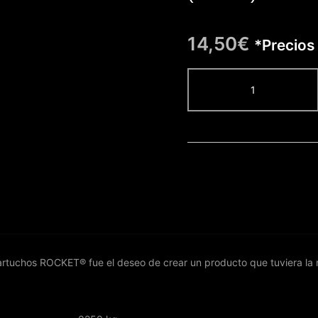
14,50
€
*Precios 
ROCKET®
CARTUCHO
15
MAGNUM
CURVA
0.35
(10
uds)
cantidad
 cartuchos ROCKET® fue el deseo de crear un producto que tuviera la