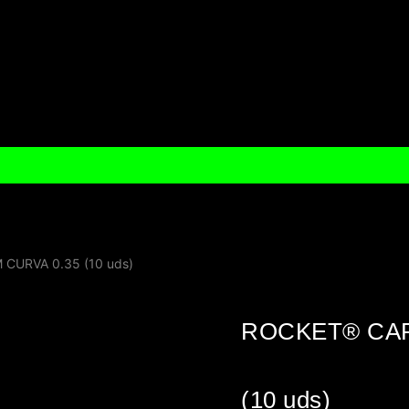
URVA 0.35 (10 uds)
ROCKET® CAR
(10 uds)