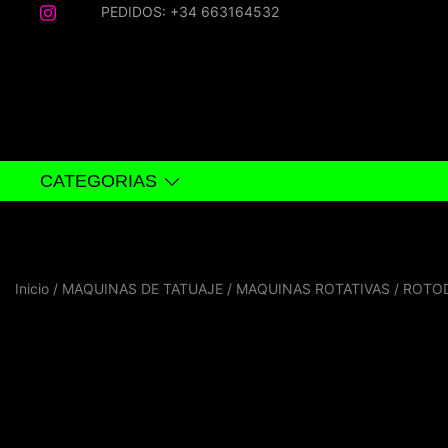
Saltar
PEDIDOS: +34 663164532
al
contenido
CATEGORIAS
Inicio
/
MAQUINAS DE TATUAJE
/
MAQUINAS ROTATIVAS
/
ROTOD