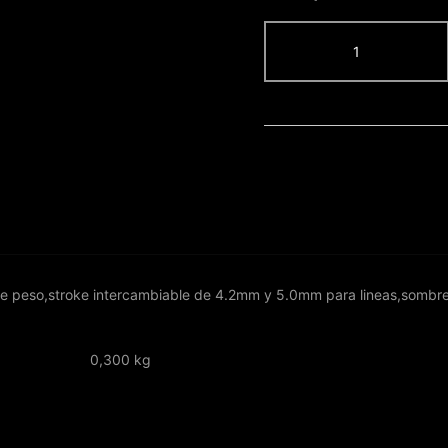
ROTODRILL
V1-
SAYAGATA
BLUE-
RED
cantidad
de peso,stroke intercambiable de 4.2mm y 5.0mm para lineas,sombrea
0,300 kg