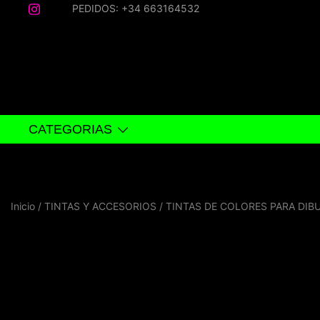
Saltar
PEDIDOS: +34 663164532
al
contenido
CATEGORIAS
Inicio
/
TINTAS Y ACCESORIOS
/
TINTAS DE COLORES PARA DIB