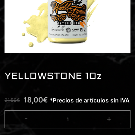
YELLOWSTONE 1Oz
18,00
€
*Precios de artículos sin IVA
21,50
€
YELLOWSTONE
-
+
1Oz
cantidad