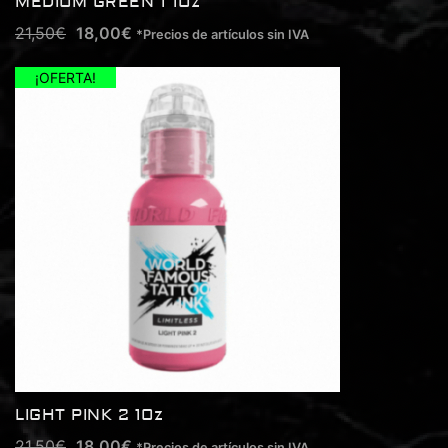
MEDIUM GREEN 1 1Oz
21,50
€
18,00
€
*Precios de artículos sin IVA
¡OFERTA!
LIGHT PINK 2 1Oz
21,50
€
18,00
€
*Precios de artículos sin IVA