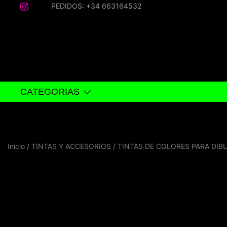
Saltar
PEDIDOS: +34 663164532
al
contenido
CATEGORIAS
Inicio
/
TINTAS Y ACCESORIOS
/
TINTAS DE COLORES PARA DIB