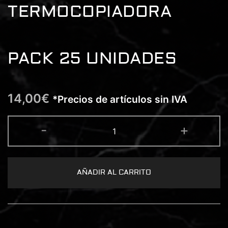
TERMOCOPIADORA
PACK 25 UNIDADES
14,00
€
*Precios de artículos sin IVA
PAPEL
-
+
TRANSFER
UNISTAR
PARA
TERMOCOPIADORA
PACK
25
AÑADIR AL CARRITO
UNIDADES
cantidad