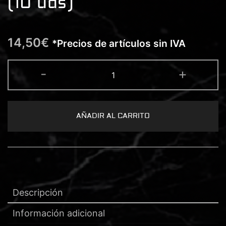
(10 uds)
14,50
€
*Precios de artículos sin IVA
ROCKET®
-
+
CARTUCHO
13
MAGNUM
CURVA
0.30
(10
AÑADIR AL CARRITO
uds)
cantidad
Descripción
Información adicional