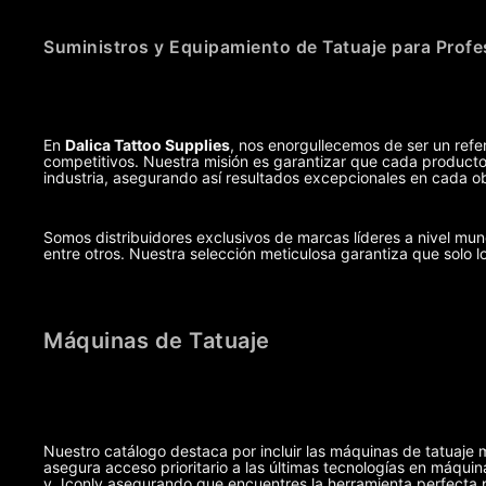
Suministros y Equipamiento de Tatuaje para Profe
En
Dalica Tattoo Supplies
, nos enorgullecemos de ser un refer
competitivos. Nuestra misión es garantizar que cada producto,
industria, asegurando así resultados excepcionales en cada ob
Somos distribuidores exclusivos de marcas líderes a nivel m
entre otros. Nuestra selección meticulosa garantiza que solo l
Máquinas de Tatuaje
Nuestro catálogo destaca por incluir las máquinas de tatuaje 
asegura acceso prioritario a las últimas tecnologías en máq
y Jconly asegurando que encuentres la herramienta perfecta pa