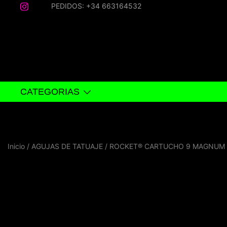
Saltar
PEDIDOS: +34 663164532
al
contenido
CATEGORIAS
Inicio
/
AGUJAS DE TATUAJE
/ ROCKET® CARTUCHO 9 MAGNUM 