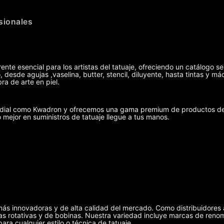
sionales
ente esencial para los artistas del tatuaje, ofreciendo un catálogo se
 desde agujas ,vaselina, butter, stencil, diluyente, hasta tintas y 
ra de arte en piel.
undial como Kwadron y ofrecemos una gama premium de productos de 
o mejor en suministros de tatuaje llegue a tus manos.
más innovadoras y de alta calidad del mercado. Como distribuidores 
uinas rotativas y de bobinas. Nuestra variedad incluye marcas de r
ra cualquier estilo o técnica de tatuaje.