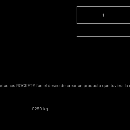
ROCKET®
CARTUCHO
9
MAGNUM
CURVA
0.30
cantidad
 cartuchos ROCKET® fue el deseo de crear un producto que tuviera la
0250 kg