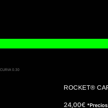
CURVA 0.30
ROCKET® CAR
24,00
€
*Precios